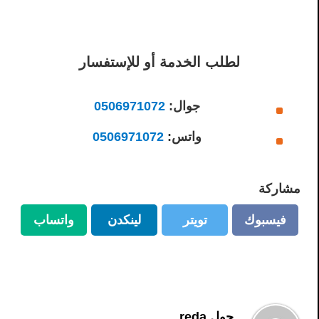
لطلب الخدمة أو للإستفسار
جوال:
0506971072
واتس:
0506971072
مشاركة
فيسبوك
تويتر
لينكدن
واتساب
فيسبوك
تويتر
لينكدن
واتساب
حول reda